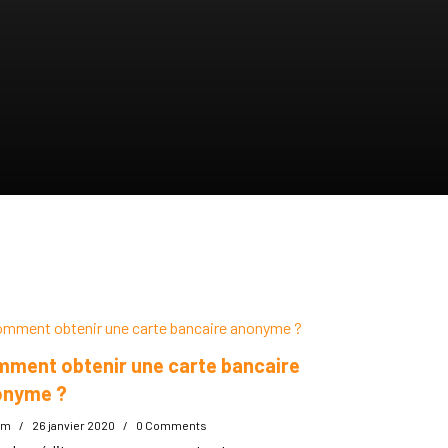
ment obtenir une carte bancaire
onyme ?
im
/
26 janvier 2020
/
0 Comments