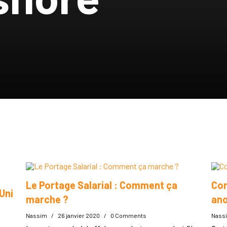
Le Portage Salarial : Comment ça
Com
Uni
marche ?
an
Nassim
/
26 janvier 2020
/
0 Comments
Nass