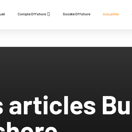
ueil
Compte Offshore
Société Offshore
Actualités
 articles B
fshore