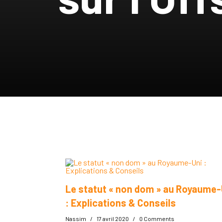
Le statut « non dom » au Royaume-
: Explications & Conseils
Nassim
/
17 avril 2020
/
0 Comments