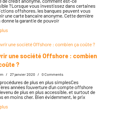
e de crédit anonyme, comment est-ce
ible ?Lorsque vous investissez dans certaines
dictions offshores, les banques peuvent vous
nir une carte bancaire anonyme. Cette dernière
 donne la garantie de pouvoir
 plus
rir une société Offshore : combien
coûte ?
im
/
27 janvier 2020
/
0 Comments
procédures de plus en plus simplesCes
ières années l’ouverture d’un compte offshore
devenu de plus en plus accessible, et surtout de
s en moins cher. Bien évidemment, le prix
 plus