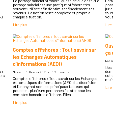
Le portage salarial offshore, qu’est-ce que c’est ?Le
Cart
portage salarial est une pratique offshore très
poss
souvent utilisée afin d’optimiser fiscalement ses
juri
revenus. La notion reste complexe et propre à
four
ou
chaque situation.
vous
Lire plus
Lire
Ouv
Comptes offshores : Tout savoir sur
ça 
les Echanges Automatiques
Nass
d’informations (AEOI)
Des 
 :
dern
Nassim
/
1 février 2021
/
0 Comments
ers
est 
Comptes offshores : Tout savoir sur les Echanges
moin
Automatiques d’informations (AEOI) La discrétion
et l’anonymat sont les principaux facteurs qui
Lire
poussent plusieurs personnes à opter pour les
comptes bancaires offshore. Elles
Lire plus